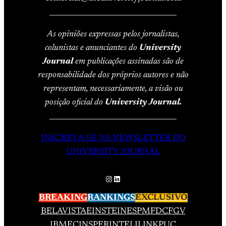
____________________________________
As opiniões expressas pelos jornalistas,
colunistas e anunciantes do
University
Journal
em publicações assinadas são de
responsabilidade dos próprios autores e não
representam, necessariamente, a visão ou
posição oficial do
University Journal.
____________________________________
INSCREVA-SE NA NEWSLETTER DO
UNIVERSITY JOURNAL
Instagram
LinkedIn
BREAKING
RANKINGS
EXCLUSIVO
BELAVISTA
EINSTEIN
ESPM
FDC
FGV
IBMEC
INSPER
INTELI
LINK
PUC