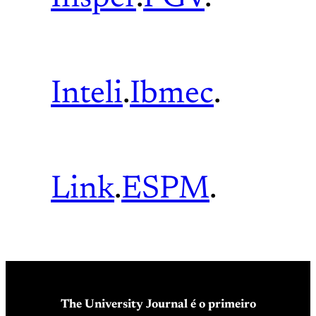
Inteli
.
Ibmec
.
Link
.
ESPM
.
The University Journal é o primeiro