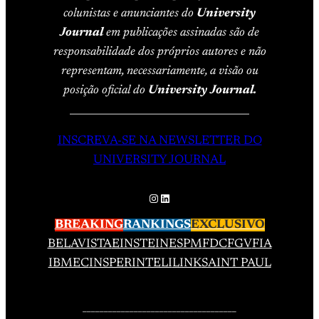
colunistas e anunciantes do
University
Journal
em publicações assinadas são de
responsabilidade dos próprios autores e não
representam, necessariamente, a visão ou
posição oficial do
University Journal.
____________________________________
INSCREVA-SE NA NEWSLETTER DO
UNIVERSITY JOURNAL
Instagram
LinkedIn
BREAKING
RANKINGS
EXCLUSIVO
BELAVISTA
EINSTEIN
ESPM
FDC
FGV
FIA
IBMEC
INSPER
INTELI
LINK
SAINT PAUL
____________________________________