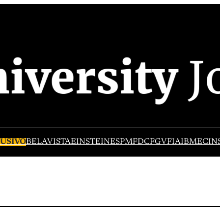
USIVO
BELAVISTA
EINSTEIN
ESPM
FDC
FGV
FIA
IBMEC
IN