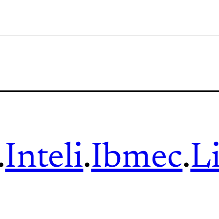
.
Inteli
.
Ibmec
.
L