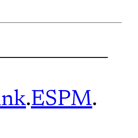
ink
.
ESPM
.