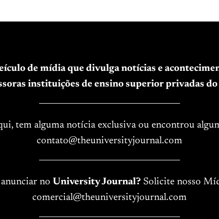
veículo de mídia que divulga notícias e acontecim
soras instituições de ensino superior privadas do 
____________________________________
aqui, tem alguma notícia exclusiva ou encontrou algu
contato@theuniversityjournal.com
____________________________________
 anunciar no
University Journal?
Solicite nosso Míd
comercial@theuniversityjournal.com
____________________________________