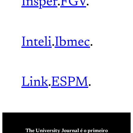
Insper
.
FGV
.
Inteli
.
Ibmec
.
Link
.
ESPM
.
The University Journal é o primeiro