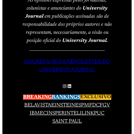
As opiniões expressas pelos jornalistas,
colunistas e anunciantes do
University
Journal
em publicações assinadas são de
responsabilidade dos próprios autores e não
representam, necessariamente, a visão ou
posição oficial do
University Journal.
____________________________________
INSCREVA-SE NA NEWSLETTER DO
UNIVERSITY JOURNAL
Instagram
LinkedIn
BREAKING
RANKINGS
EXCLUSIVO
BELAVISTA
EINSTEIN
ESPM
FDC
FGV
IBMEC
INSPER
INTELI
LINK
PUC
SAINT PAUL