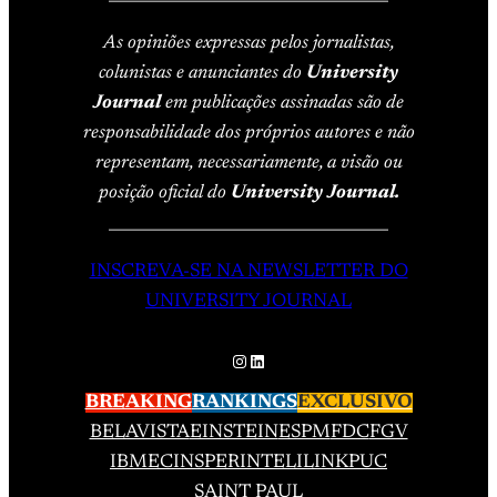
As opiniões expressas pelos jornalistas,
colunistas e anunciantes do
University
Journal
em publicações assinadas são de
responsabilidade dos próprios autores e não
representam, necessariamente, a visão ou
posição oficial do
University Journal.
____________________________________
INSCREVA-SE NA NEWSLETTER DO
UNIVERSITY JOURNAL
Instagram
LinkedIn
BREAKING
RANKINGS
EXCLUSIVO
BELAVISTA
EINSTEIN
ESPM
FDC
FGV
IBMEC
INSPER
INTELI
LINK
PUC
SAINT PAUL