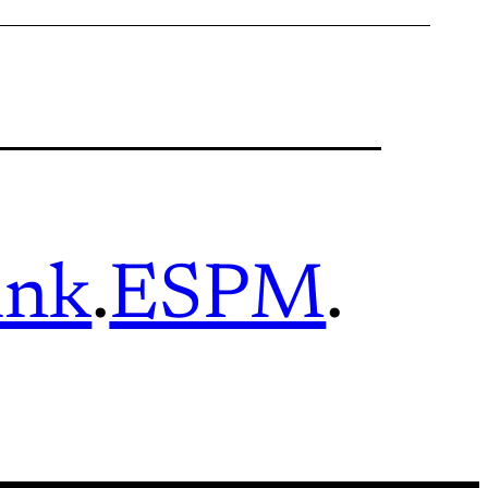
ink
.
ESPM
.