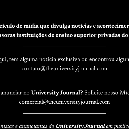
veículo de mídia que divulga notícias e acontecim
soras instituições de ensino superior privadas do 
____________________________________
aqui, tem alguma notícia exclusiva ou encontrou algu
contato@theuniversityjournal.com
____________________________________
 anunciar no
University Journal?
Solicite nosso Míd
comercial@theuniversityjournal.com
____________________________________
lunistas e anunciantes do
University Journal
em public