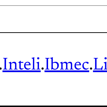
.
Inteli
.
Ibmec
.
L