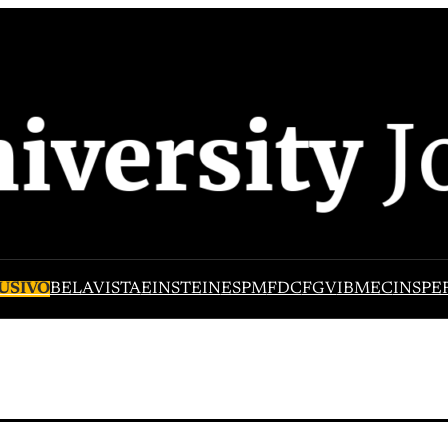
USIVO
BELAVISTA
EINSTEIN
ESPM
FDC
FGV
IBMEC
INSPE