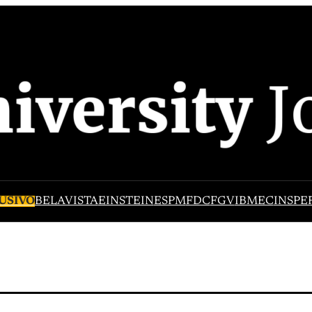
USIVO
BELAVISTA
EINSTEIN
ESPM
FDC
FGV
IBMEC
INSPE