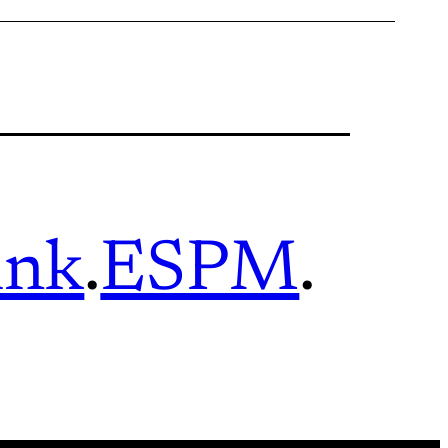
ink
.
ESPM
.