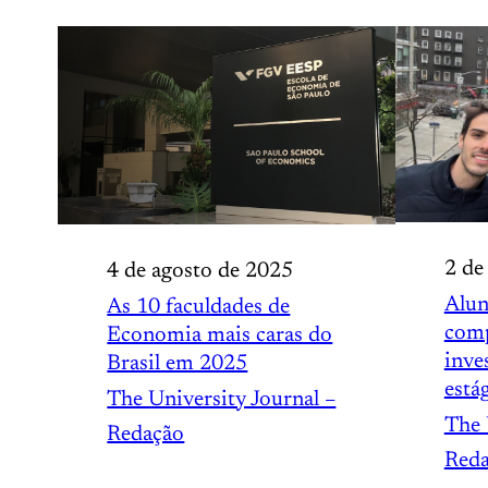
2 de
4 de agosto de 2025
Alun
As 10 faculdades de
comp
Economia mais caras do
inve
Brasil em 2025
está
The University Journal –
The 
Redação
Red