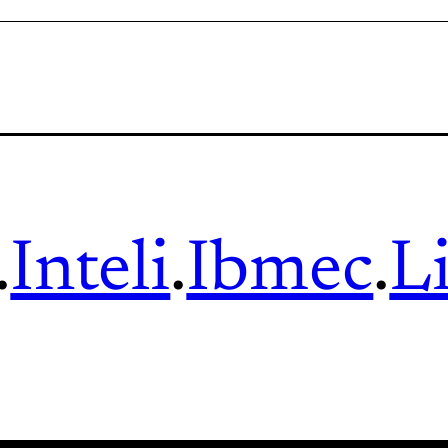
.
Inteli
.
Ibmec
.
L