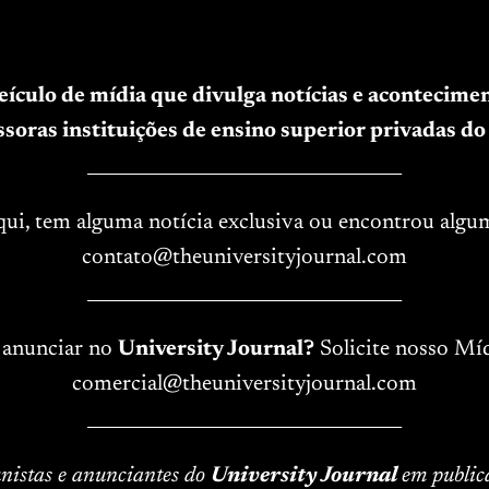
veículo de mídia que divulga notícias e acontecim
soras instituições de ensino superior privadas do 
____________________________________
aqui, tem alguma notícia exclusiva ou encontrou algu
contato@theuniversityjournal.com
____________________________________
 anunciar no
University Journal?
Solicite nosso Míd
comercial@theuniversityjournal.com
____________________________________
lunistas e anunciantes do
University Journal
em public