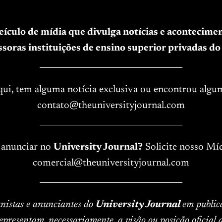
veículo de mídia que divulga notícias e acontecim
soras instituições de ensino superior privadas do 
____________________________________
aqui, tem alguma notícia exclusiva ou encontrou algu
contato@theuniversityjournal.com
____________________________________
 anunciar no
University Journal?
Solicite nosso Míd
comercial@theuniversityjournal.com
____________________________________
lunistas e anunciantes do
University Journal
em public
epresentam, necessariamente, a visão ou posição oficial