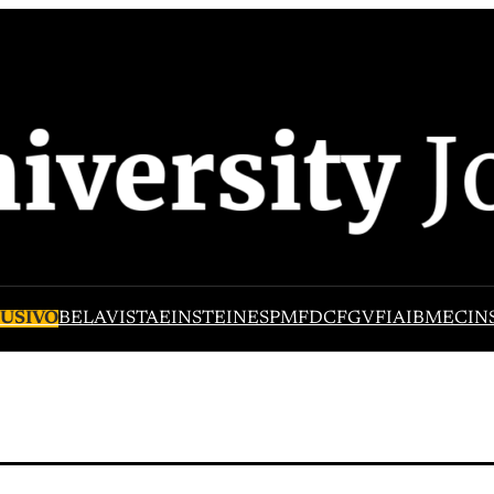
USIVO
BELAVISTA
EINSTEIN
ESPM
FDC
FGV
FIA
IBMEC
IN