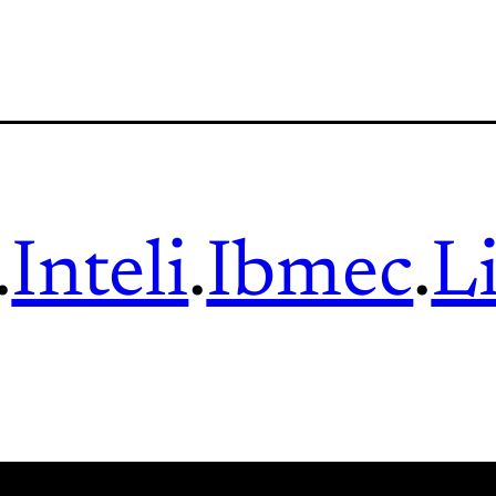
.
Inteli
.
Ibmec
.
L