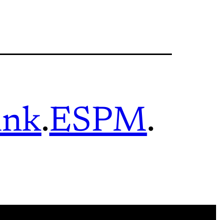
ink
.
ESPM
.