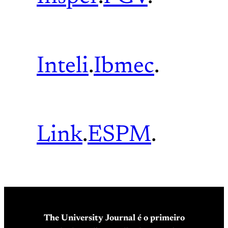
Inteli
.
Ibmec
.
Link
.
ESPM
.
The University Journal é o primeiro