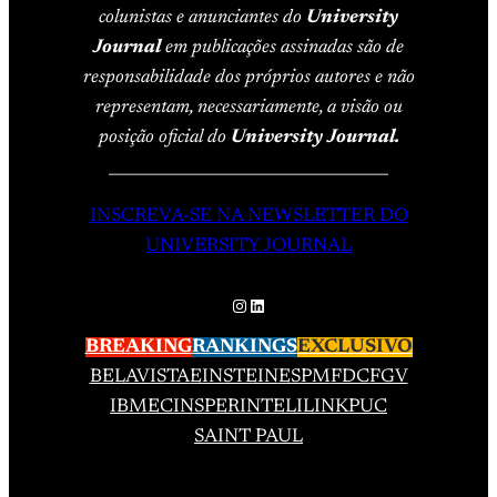
colunistas e anunciantes do
University
Journal
em publicações assinadas são de
responsabilidade dos próprios autores e não
representam, necessariamente, a visão ou
posição oficial do
University Journal.
____________________________________
INSCREVA-SE NA NEWSLETTER DO
UNIVERSITY JOURNAL
Instagram
LinkedIn
BREAKING
RANKINGS
EXCLUSIVO
BELAVISTA
EINSTEIN
ESPM
FDC
FGV
IBMEC
INSPER
INTELI
LINK
PUC
SAINT PAUL