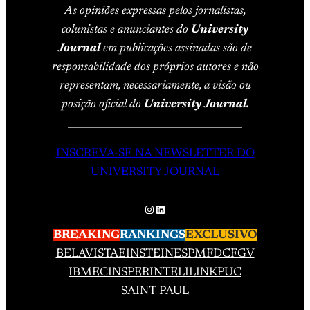
As opiniões expressas pelos jornalistas,
colunistas e anunciantes do
University
Journal
em publicações assinadas são de
responsabilidade dos próprios autores e não
representam, necessariamente, a visão ou
posição oficial do
University Journal.
____________________________________
INSCREVA-SE NA NEWSLETTER DO
UNIVERSITY JOURNAL
Instagram
LinkedIn
BREAKING
RANKINGS
EXCLUSIVO
BELAVISTA
EINSTEIN
ESPM
FDC
FGV
IBMEC
INSPER
INTELI
LINK
PUC
SAINT PAUL