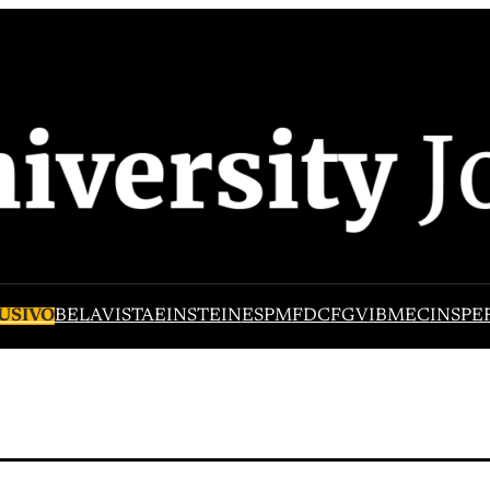
USIVO
BELAVISTA
EINSTEIN
ESPM
FDC
FGV
IBMEC
INSPE