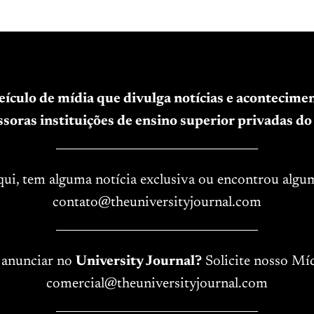
veículo de mídia que divulga notícias e acontecim
soras instituições de ensino superior privadas do 
____________________________________
aqui, tem alguma notícia exclusiva ou encontrou algu
contato@theuniversityjournal.com
____________________________________
 anunciar no
University Journal?
Solicite nosso Míd
comercial@theuniversityjournal.com
____________________________________