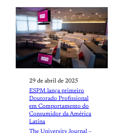
29 de abril de 2025
ESPM lança primeiro
Doutorado Profissional
em Comportamento do
Consumidor da América
Latina
The University Journal –