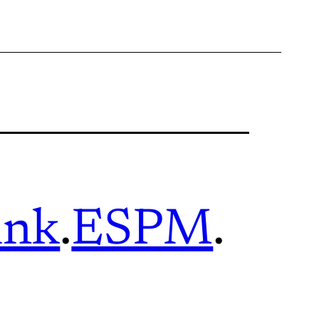
ink
.
ESPM
.