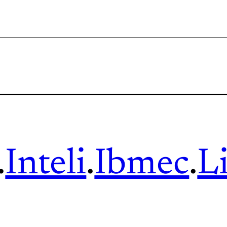
.
Inteli
.
Ibmec
.
L