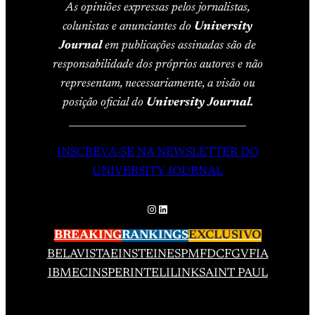
As opiniões expressas pelos jornalistas,
colunistas e anunciantes do
University
Journal
em publicações assinadas são de
responsabilidade dos próprios autores e não
representam, necessariamente, a visão ou
posição oficial do
University Journal.
____________________________________
INSCREVA-SE NA NEWSLETTER DO
UNIVERSITY JOURNAL
Instagram
LinkedIn
BREAKING
RANKINGS
EXCLUSIVO
BELAVISTA
EINSTEIN
ESPM
FDC
FGV
FIA
IBMEC
INSPER
INTELI
LINK
SAINT PAUL