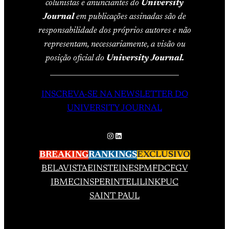
colunistas e anunciantes do
University
Journal
em publicações assinadas são de
responsabilidade dos próprios autores e não
representam, necessariamente, a visão ou
posição oficial do
University Journal.
____________________________________
INSCREVA-SE NA NEWSLETTER DO
UNIVERSITY JOURNAL
Instagram
LinkedIn
BREAKING
RANKINGS
EXCLUSIVO
BELAVISTA
EINSTEIN
ESPM
FDC
FGV
IBMEC
INSPER
INTELI
LINK
PUC
SAINT PAUL
____________________________________