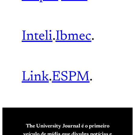
Inteli
.
Ibmec
.
Link
.
ESPM
.
The University Journal é o primeiro
veículo de mídia que divulga notícias e