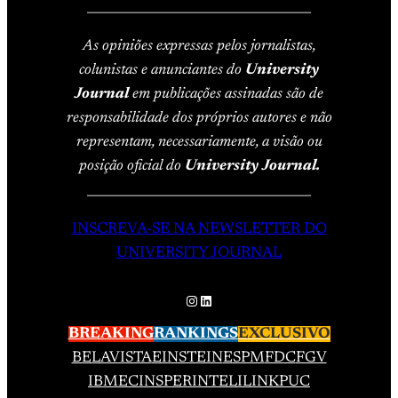
____________________________________
As opiniões expressas pelos jornalistas,
colunistas e anunciantes do
University
Journal
em publicações assinadas são de
responsabilidade dos próprios autores e não
representam, necessariamente, a visão ou
posição oficial do
University Journal.
____________________________________
INSCREVA-SE NA NEWSLETTER DO
UNIVERSITY JOURNAL
Instagram
LinkedIn
BREAKING
RANKINGS
EXCLUSIVO
BELAVISTA
EINSTEIN
ESPM
FDC
FGV
IBMEC
INSPER
INTELI
LINK
PUC