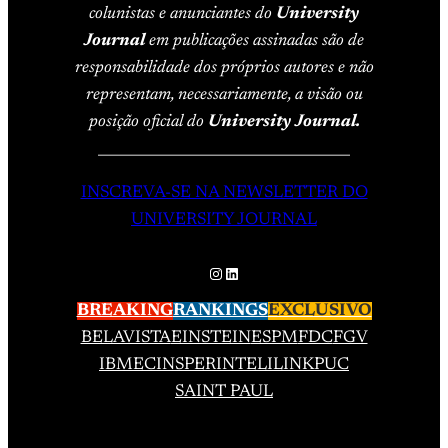
colunistas e anunciantes do
University
Journal
em publicações assinadas são de
responsabilidade dos próprios autores e não
representam, necessariamente, a visão ou
posição oficial do
University Journal.
____________________________________
INSCREVA-SE NA NEWSLETTER DO
UNIVERSITY JOURNAL
Instagram
LinkedIn
BREAKING
RANKINGS
EXCLUSIVO
BELAVISTA
EINSTEIN
ESPM
FDC
FGV
IBMEC
INSPER
INTELI
LINK
PUC
SAINT PAUL