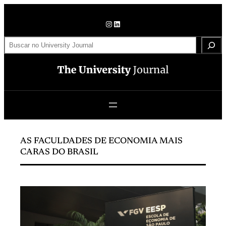
Pular
para
Instagram
LinkedIn
o
S
conteúdo
e
a
r
c
h
AS FACULDADES DE ECONOMIA MAIS
CARAS DO BRASIL