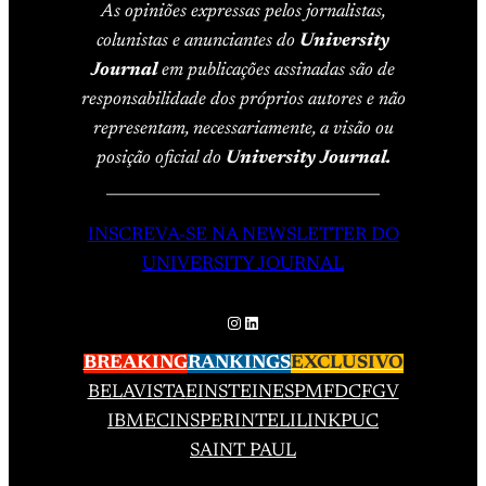
As opiniões expressas pelos jornalistas,
colunistas e anunciantes do
University
Journal
em publicações assinadas são de
responsabilidade dos próprios autores e não
representam, necessariamente, a visão ou
posição oficial do
University Journal.
____________________________________
INSCREVA-SE NA NEWSLETTER DO
UNIVERSITY JOURNAL
Instagram
LinkedIn
BREAKING
RANKINGS
EXCLUSIVO
BELAVISTA
EINSTEIN
ESPM
FDC
FGV
IBMEC
INSPER
INTELI
LINK
PUC
SAINT PAUL