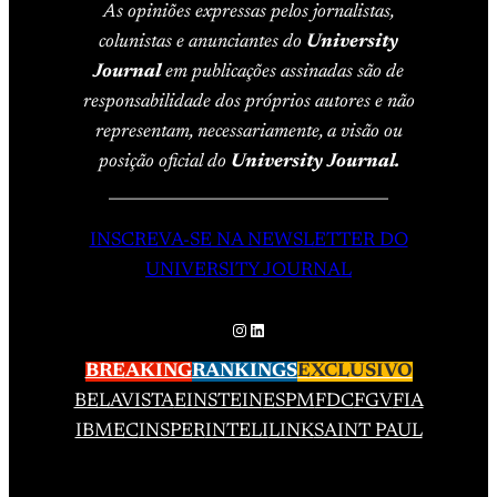
As opiniões expressas pelos jornalistas,
colunistas e anunciantes do
University
Journal
em publicações assinadas são de
responsabilidade dos próprios autores e não
representam, necessariamente, a visão ou
posição oficial do
University Journal.
____________________________________
INSCREVA-SE NA NEWSLETTER DO
UNIVERSITY JOURNAL
Instagram
LinkedIn
BREAKING
RANKINGS
EXCLUSIVO
BELAVISTA
EINSTEIN
ESPM
FDC
FGV
FIA
IBMEC
INSPER
INTELI
LINK
SAINT PAUL