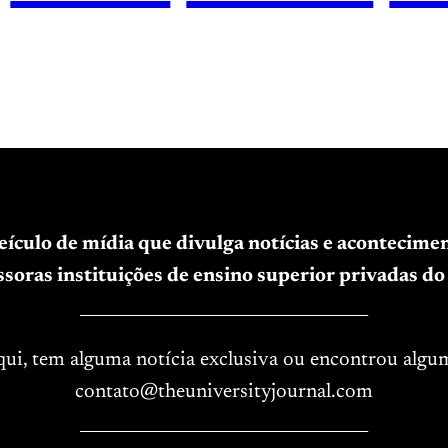
veículo de mídia que divulga notícias e acontecim
soras instituições de ensino superior privadas do 
____________________________________
aqui, tem alguma notícia exclusiva ou encontrou algu
contato@theuniversityjournal.com
____________________________________