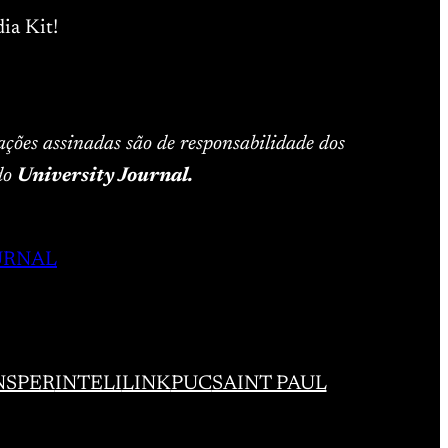
ia Kit!
ações assinadas são de responsabilidade dos
 do
University Journal.
URNAL
NSPER
INTELI
LINK
PUC
SAINT PAUL