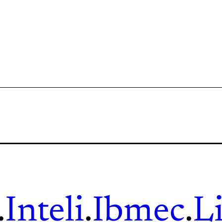
.
Inteli
.
Ibmec
.
L