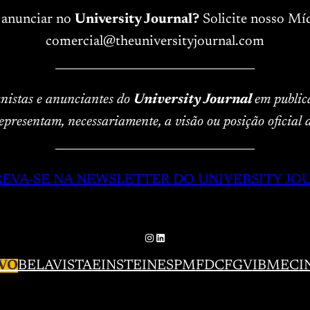
 anunciar no
University Journal?
Solicite nosso Míd
comercial@theuniversityjournal.com
____________________________________
lunistas e anunciantes do
University Journal
em public
epresentam, necessariamente, a visão ou posição oficial
____________________________________
REVA-SE NA NEWSLETTER DO UNIVERSITY JO
Instagram
LinkedIn
VO
BELAVISTA
EINSTEIN
ESPM
FDC
FGV
IBMEC
I