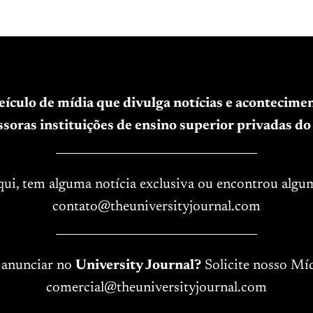
veículo de mídia que divulga notícias e acontecim
soras instituições de ensino superior privadas do 
____________________________________
aqui, tem alguma notícia exclusiva ou encontrou algu
contato@theuniversityjournal.com
____________________________________
 anunciar no
University Journal?
Solicite nosso Míd
comercial@theuniversityjournal.com
____________________________________