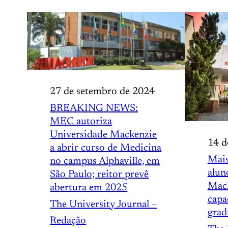
27 de setembro de 2024
BREAKING NEWS:
MEC autoriza
Universidade Mackenzie
14 d
a abrir curso de Medicina
Mais
no campus Alphaville, em
alun
São Paulo; reitor prevê
Mac
abertura em 2025
capa
The University Journal –
grad
Redação