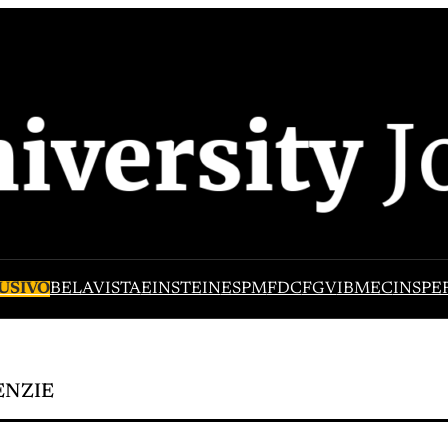
USIVO
BELAVISTA
EINSTEIN
ESPM
FDC
FGV
IBMEC
INSPE
ENZIE