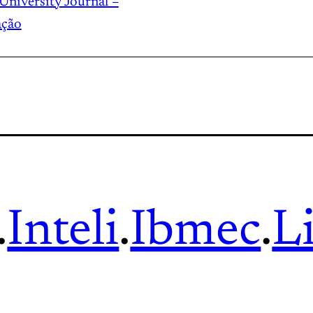
University Journal –
ação
.
Inteli
.
Ibmec
.
L