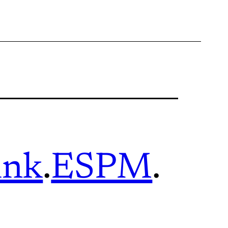
ink
.
ESPM
.