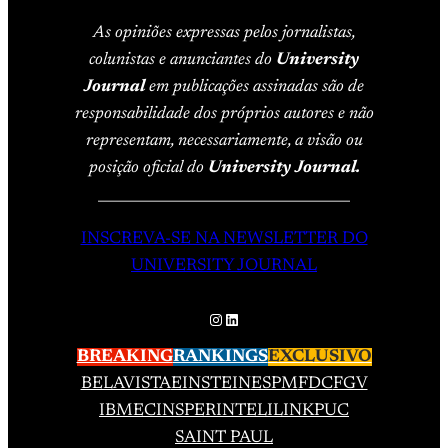
As opiniões expressas pelos jornalistas,
colunistas e anunciantes do
University
Journal
em publicações assinadas são de
responsabilidade dos próprios autores e não
representam, necessariamente, a visão ou
posição oficial do
University Journal.
____________________________________
INSCREVA-SE NA NEWSLETTER DO
UNIVERSITY JOURNAL
Instagram
LinkedIn
BREAKING
RANKINGS
EXCLUSIVO
BELAVISTA
EINSTEIN
ESPM
FDC
FGV
IBMEC
INSPER
INTELI
LINK
PUC
SAINT PAUL