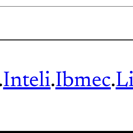
.
Inteli
.
Ibmec
.
L