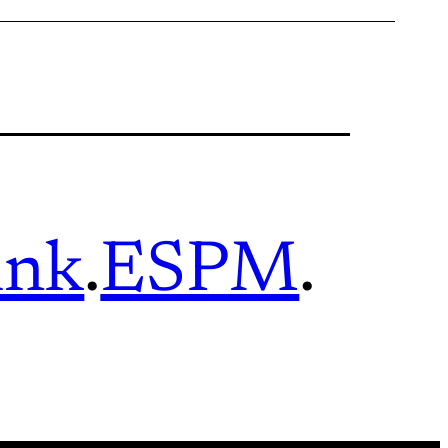
ink
.
ESPM
.