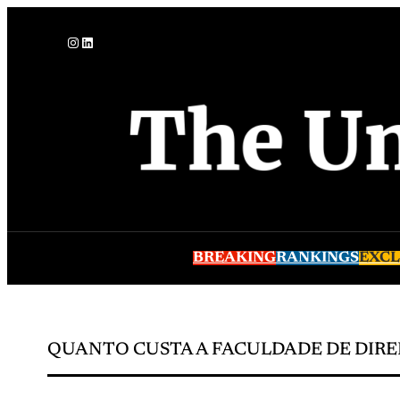
Pular
Instagram
LinkedIn
para
o
conteúdo
BREAKING
RANKINGS
EXCL
QUANTO CUSTA A FACULDADE DE DIRE