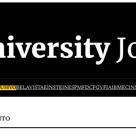
USIVO
BELAVISTA
EINSTEIN
ESPM
FDC
FGV
FIA
IBMEC
IN
ITO