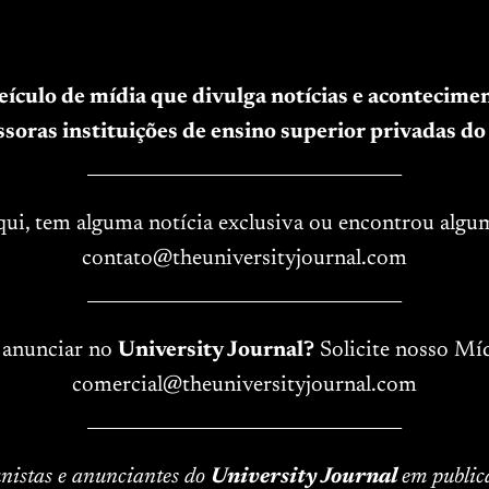
veículo de mídia que divulga notícias e acontecim
soras instituições de ensino superior privadas do 
____________________________________
aqui, tem alguma notícia exclusiva ou encontrou algu
contato@theuniversityjournal.com
____________________________________
 anunciar no
University Journal?
Solicite nosso Míd
comercial@theuniversityjournal.com
____________________________________
lunistas e anunciantes do
University Journal
em public