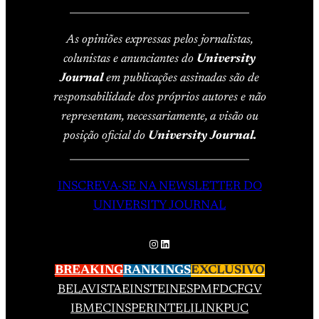
____________________________________
As opiniões expressas pelos jornalistas,
colunistas e anunciantes do
University
Journal
em publicações assinadas são de
responsabilidade dos próprios autores e não
representam, necessariamente, a visão ou
posição oficial do
University Journal.
____________________________________
INSCREVA-SE NA NEWSLETTER DO
UNIVERSITY JOURNAL
Instagram
LinkedIn
BREAKING
RANKINGS
EXCLUSIVO
BELAVISTA
EINSTEIN
ESPM
FDC
FGV
IBMEC
INSPER
INTELI
LINK
PUC