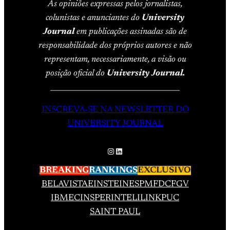
As opiniões expressas pelos jornalistas,
colunistas e anunciantes do
University
Journal
em publicações assinadas são de
responsabilidade dos próprios autores e não
representam, necessariamente, a visão ou
posição oficial do
University Journal.
____________________________________
INSCREVA-SE NA NEWSLETTER DO
UNIVERSITY JOURNAL
Instagram
LinkedIn
BREAKING
RANKINGS
EXCLUSIVO
BELAVISTA
EINSTEIN
ESPM
FDC
FGV
IBMEC
INSPER
INTELI
LINK
PUC
SAINT PAUL