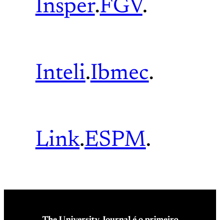
Insper
.
FGV
.
Inteli
.
Ibmec
.
Link
.
ESPM
.
The University Journal é o primeiro