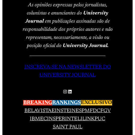
As opiniões expressas pelos jornalistas,
colunistas e anunciantes do
University
Journal
em publicações assinadas são de
responsabilidade dos próprios autores e não
representam, necessariamente, a visão ou
posição oficial do
University Journal.
____________________________________
INSCREVA-SE NA NEWSLETTER DO
UNIVERSITY JOURNAL
Instagram
LinkedIn
BREAKING
RANKINGS
EXCLUSIVO
BELAVISTA
EINSTEIN
ESPM
FDC
FGV
IBMEC
INSPER
INTELI
LINK
PUC
SAINT PAUL