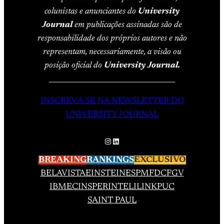
colunistas e anunciantes do
University
Journal
em publicações assinadas são de
responsabilidade dos próprios autores e não
representam, necessariamente, a visão ou
posição oficial do
University Journal.
____________________________________
INSCREVA-SE NA NEWSLETTER DO
UNIVERSITY JOURNAL
Instagram
LinkedIn
BREAKING
RANKINGS
EXCLUSIVO
BELAVISTA
EINSTEIN
ESPM
FDC
FGV
IBMEC
INSPER
INTELI
LINK
PUC
SAINT PAUL