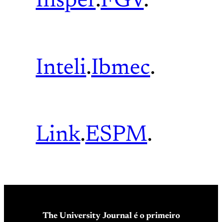
Insper
.
FGV
.
Inteli
.
Ibmec
.
Link
.
ESPM
.
The University Journal é o primeiro