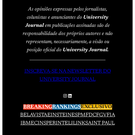
As opiniões expressas pelos jornalistas,
colunistas e anunciantes do
University
Journal
em publicações assinadas são de
responsabilidade dos próprios autores e não
representam, necessariamente, a visão ou
posição oficial do
University Journal.
____________________________________
INSCREVA-SE NA NEWSLETTER DO
UNIVERSITY JOURNAL
Instagram
LinkedIn
BREAKING
RANKINGS
EXCLUSIVO
BELAVISTA
EINSTEIN
ESPM
FDC
FGV
FIA
IBMEC
INSPER
INTELI
LINK
SAINT PAUL