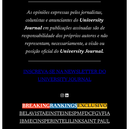
As opiniões expressas pelos jornalistas,
colunistas e anunciantes do
University
Journal
em publicações assinadas são de
responsabilidade dos próprios autores e não
representam, necessariamente, a visão ou
posição oficial do
University Journal.
____________________________________
INSCREVA-SE NA NEWSLETTER DO
UNIVERSITY JOURNAL
Instagram
LinkedIn
BREAKING
RANKINGS
EXCLUSIVO
BELAVISTA
EINSTEIN
ESPM
FDC
FGV
FIA
IBMEC
INSPER
INTELI
LINK
SAINT PAUL