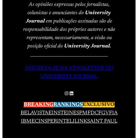
As opiniões expressas pelos jornalistas,
colunistas e anunciantes do
University
Journal
em publicações assinadas são de
responsabilidade dos próprios autores e não
representam, necessariamente, a visão ou
posição oficial do
University Journal.
____________________________________
INSCREVA-SE NA NEWSLETTER DO
UNIVERSITY JOURNAL
Instagram
LinkedIn
BREAKING
RANKINGS
EXCLUSIVO
BELAVISTA
EINSTEIN
ESPM
FDC
FGV
FIA
IBMEC
INSPER
INTELI
LINK
SAINT PAUL