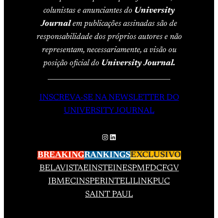
colunistas e anunciantes do
University
Journal
em publicações assinadas são de
responsabilidade dos próprios autores e não
representam, necessariamente, a visão ou
posição oficial do
University Journal.
____________________________________
INSCREVA-SE NA NEWSLETTER DO
UNIVERSITY JOURNAL
Instagram
LinkedIn
BREAKING
RANKINGS
EXCLUSIVO
BELAVISTA
EINSTEIN
ESPM
FDC
FGV
IBMEC
INSPER
INTELI
LINK
PUC
SAINT PAUL