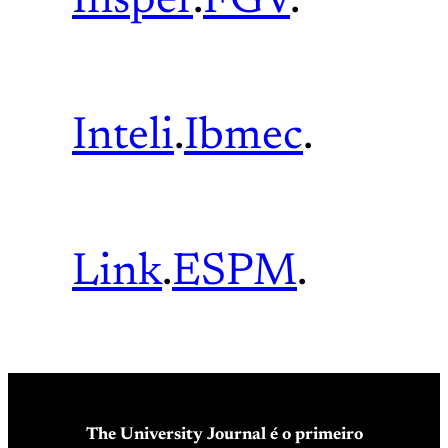
Insper
.
FGV
.
Inteli
.
Ibmec
.
Link
.
ESPM
.
The University Journal é o primeiro