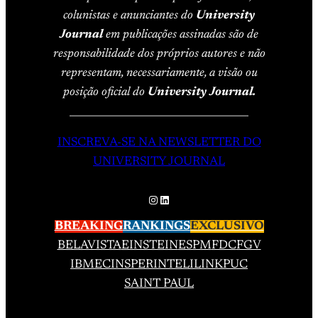
colunistas e anunciantes do
University
Journal
em publicações assinadas são de
responsabilidade dos próprios autores e não
representam, necessariamente, a visão ou
posição oficial do
University Journal.
____________________________________
INSCREVA-SE NA NEWSLETTER DO
UNIVERSITY JOURNAL
Instagram
LinkedIn
BREAKING
RANKINGS
EXCLUSIVO
BELAVISTA
EINSTEIN
ESPM
FDC
FGV
IBMEC
INSPER
INTELI
LINK
PUC
SAINT PAUL