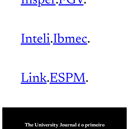
Insper
.
FGV
.
Inteli
.
Ibmec
.
Link
.
ESPM
.
The University Journal é o primeiro