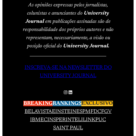
As opiniões expressas pelos jornalistas,
colunistas e anunciantes do
University
Journal
em publicações assinadas são de
responsabilidade dos próprios autores e não
representam, necessariamente, a visão ou
posição oficial do
University Journal.
____________________________________
INSCREVA-SE NA NEWSLETTER DO
UNIVERSITY JOURNAL
Instagram
LinkedIn
BREAKING
RANKINGS
EXCLUSIVO
BELAVISTA
EINSTEIN
ESPM
FDC
FGV
IBMEC
INSPER
INTELI
LINK
PUC
SAINT PAUL