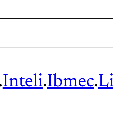
.
Inteli
.
Ibmec
.
L