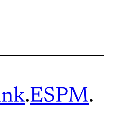
ink
.
ESPM
.