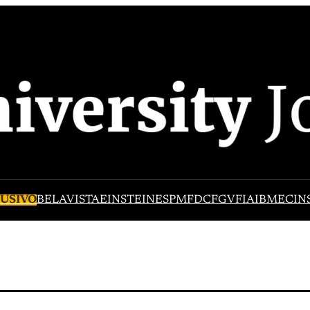
USIVO
BELAVISTA
EINSTEIN
ESPM
FDC
FGV
FIA
IBMEC
IN