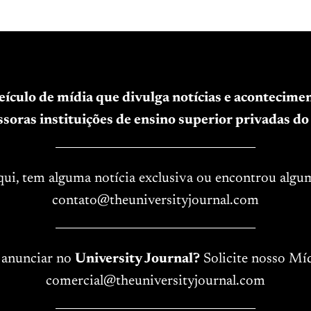
veículo de mídia que divulga notícias e acontecim
soras instituições de ensino superior privadas do 
____________________________________
aqui, tem alguma notícia exclusiva ou encontrou algu
contato@theuniversityjournal.com
____________________________________
 anunciar no
University Journal?
Solicite nosso Míd
comercial@theuniversityjournal.com
____________________________________