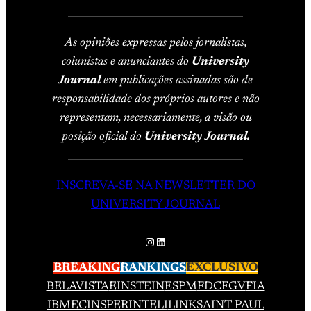
____________________________________
As opiniões expressas pelos jornalistas,
colunistas e anunciantes do
University
Journal
em publicações assinadas são de
responsabilidade dos próprios autores e não
representam, necessariamente, a visão ou
posição oficial do
University Journal.
____________________________________
INSCREVA-SE NA NEWSLETTER DO
UNIVERSITY JOURNAL
Instagram
LinkedIn
BREAKING
RANKINGS
EXCLUSIVO
BELAVISTA
EINSTEIN
ESPM
FDC
FGV
FIA
IBMEC
INSPER
INTELI
LINK
SAINT PAUL