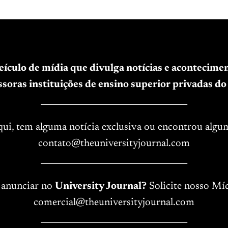
veículo de mídia que divulga notícias e acontecim
soras instituições de ensino superior privadas do 
____________________________________
aqui, tem alguma notícia exclusiva ou encontrou algu
contato@theuniversityjournal.com
____________________________________
 anunciar no
University Journal?
Solicite nosso Míd
comercial@theuniversityjournal.com
____________________________________