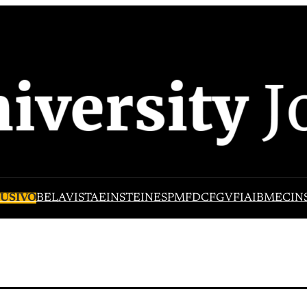
USIVO
BELAVISTA
EINSTEIN
ESPM
FDC
FGV
FIA
IBMEC
IN