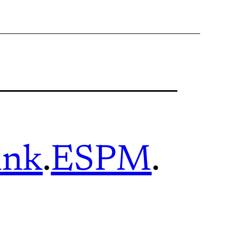
ink
.
ESPM
.