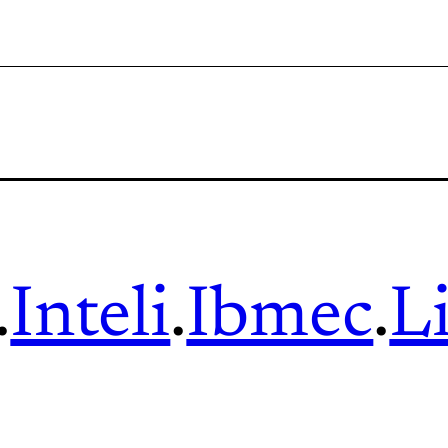
.
Inteli
.
Ibmec
.
L