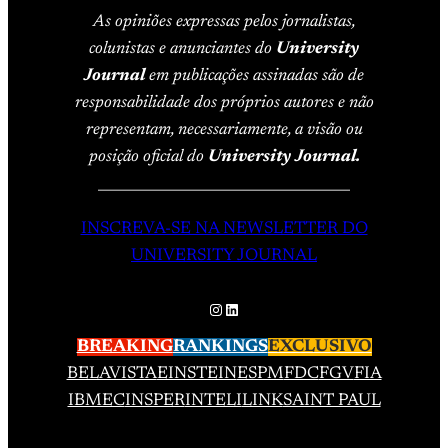
As opiniões expressas pelos jornalistas,
colunistas e anunciantes do
University
Journal
em publicações assinadas são de
responsabilidade dos próprios autores e não
representam, necessariamente, a visão ou
posição oficial do
University Journal.
____________________________________
INSCREVA-SE NA NEWSLETTER DO
UNIVERSITY JOURNAL
Instagram
LinkedIn
BREAKING
RANKINGS
EXCLUSIVO
BELAVISTA
EINSTEIN
ESPM
FDC
FGV
FIA
IBMEC
INSPER
INTELI
LINK
SAINT PAUL