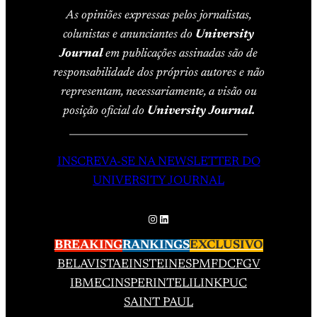
As opiniões expressas pelos jornalistas,
colunistas e anunciantes do
University
Journal
em publicações assinadas são de
responsabilidade dos próprios autores e não
representam, necessariamente, a visão ou
posição oficial do
University Journal.
____________________________________
INSCREVA-SE NA NEWSLETTER DO
UNIVERSITY JOURNAL
Instagram
LinkedIn
BREAKING
RANKINGS
EXCLUSIVO
BELAVISTA
EINSTEIN
ESPM
FDC
FGV
IBMEC
INSPER
INTELI
LINK
PUC
SAINT PAUL