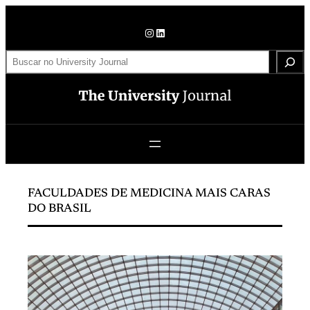
Pular
para
Instagram
LinkedIn
o
S
conteúdo
e
a
r
c
h
FACULDADES DE MEDICINA MAIS CARAS
DO BRASIL